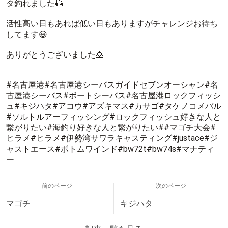
タ釣れました🎣
活性高い日もあれば低い日もありますがチャレンジお待ち
してます😃
ありがとうございました🙇
#名古屋港#名古屋港シーバスガイドセブンオーシャン#名
古屋港シーバス#ボートシーバス#名古屋港ロックフィッシ
ュ#キジハタ#アコウ#アズキマス#カサゴ#タケノコメバル
#ソルトルアーフィッシング#ロックフィッシュ好きな人と
繋がりたい#海釣り好きな人と繋がりたい##マゴチ大会#
ヒラメ#ヒラメ#伊勢湾サワラキャスティング#justace#ジ
ャストエース#ボトムワインド#bw72t#bw74s#マナティ
ー
前のページ
次のページ
マゴチ
キジハタ