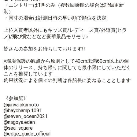
・エントリーは1匹のみ（複数回乗船の場合は記録更新
制）
・同寸の場合は計測日時の早い順で順位を決定
上位入賞者以外にもキッズ賞/レディース賞/外道賞(ヒラ
メ)/飛び賞などなど豪華景品モリモリ♪
皆さんの参加をお待ちしております!!
※環境保護の観点から原則として40cm未満60cm以上の個
体のリリース、持ち帰りに関しても最小限にしていただく
ことを推奨しています
釣果状況による個々の判断は各船長に委ねることとします
《参加艇》
@junya.okamoto
@baychamp.1091
@seven_ocean2021
@nagoya.eden
@sea_square
@edge_guide_official