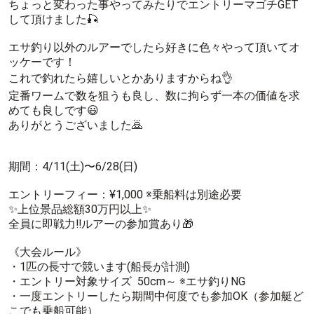
ちょっと変わった事やってみたりでエントリーマゴチGET
して頂けました🎣
エサ釣り以外のルアーでしたら好きに色々やって頂いてオ
ッケーです！
これで釣れたら嬉しいとかありますからね👌
定番ワームで数を狙うも良し、数に拘らず一本の価値を求
めても良しです😃
ありがとうございました🙇
期間：4/11(土)〜6/28(日)
エントリーフィー：¥1,000 ※乗船料は別途必要
✨上位景品総額30万円以上✨
全員に即戦力‼️ルアーの参加賞あり🎁
《大会ルール》
・1匹の長寸で競います(船長が計測)
・エントリー対象サイズ 50cm～ ※エサ釣りNG
・一度エントリーしたら期間中何度でも参加OK（参加艇ど
こでも乗船可能）