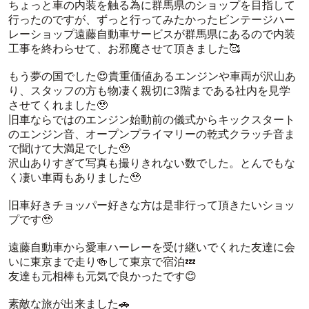
ちょっと車の内装を触る為に群馬県のショップを目指して
行ったのですが、ずっと行ってみたかったビンテージハー
レーショップ遠藤自動車サービスが群馬県にあるので内装
工事を終わらせて、お邪魔させて頂きました🥰
もう夢の国でした😍貴重価値あるエンジンや車両が沢山あ
り、スタッフの方も物凄く親切に3階まである社内を見学
させてくれました🥹
旧車ならではのエンジン始動前の儀式からキックスタート
のエンジン音、オープンプライマリーの乾式クラッチ音ま
で聞けて大満足でした🥹
沢山ありすぎて写真も撮りきれない数でした。とんでもな
く凄い車両もありました🥹
旧車好きチョッパー好きな方は是非行って頂きたいショッ
プです🥹
遠藤自動車から愛車ハーレーを受け継いでくれた友達に会
いに東京まで走り🍻して東京で宿泊💤
友達も元相棒も元気で良かったです😊
素敵な旅が出来ました🚗