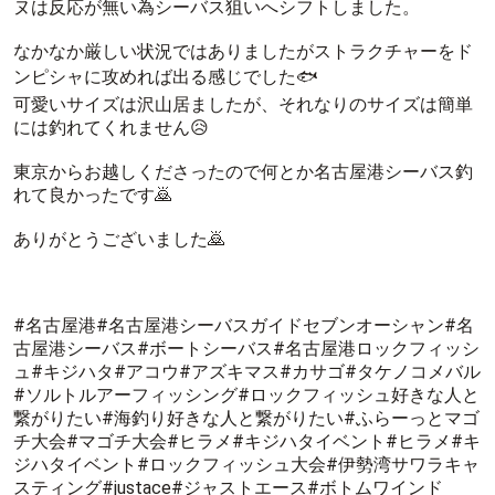
ヌは反応が無い為シーバス狙いへシフトしました。
なかなか厳しい状況ではありましたがストラクチャーをド
ンピシャに攻めれば出る感じでした🐟
可愛いサイズは沢山居ましたが、それなりのサイズは簡単
には釣れてくれません😥
東京からお越しくださったので何とか名古屋港シーバス釣
れて良かったです🙇
ありがとうございました🙇
#名古屋港#名古屋港シーバスガイドセブンオーシャン#名
古屋港シーバス#ボートシーバス#名古屋港ロックフィッシ
ュ#キジハタ#アコウ#アズキマス#カサゴ#タケノコメバル
#ソルトルアーフィッシング#ロックフィッシュ好きな人と
繋がりたい#海釣り好きな人と繋がりたい#ふらーっとマゴ
チ大会#マゴチ大会#ヒラメ#キジハタイベント#ヒラメ#キ
ジハタイベント#ロックフィッシュ大会#伊勢湾サワラキャ
スティング#justace#ジャストエース#ボトムワインド