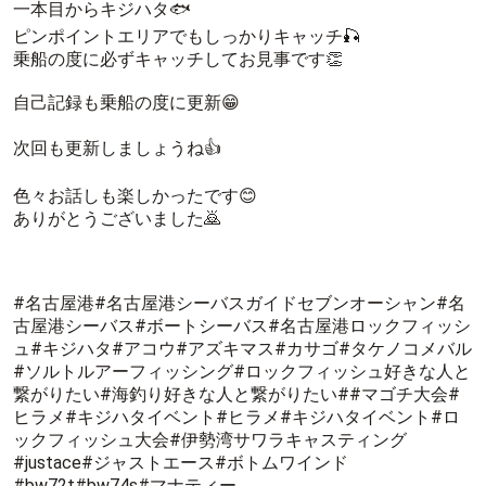
一本目からキジハタ🐟
ピンポイントエリアでもしっかりキャッチ🎣
乗船の度に必ずキャッチしてお見事です👏
自己記録も乗船の度に更新😁
次回も更新しましょうね👍
色々お話しも楽しかったです😊
ありがとうございました🙇
#名古屋港#名古屋港シーバスガイドセブンオーシャン#名
古屋港シーバス#ボートシーバス#名古屋港ロックフィッシ
ュ#キジハタ#アコウ#アズキマス#カサゴ#タケノコメバル
#ソルトルアーフィッシング#ロックフィッシュ好きな人と
繋がりたい#海釣り好きな人と繋がりたい##マゴチ大会#
ヒラメ#キジハタイベント#ヒラメ#キジハタイベント#ロ
ックフィッシュ大会#伊勢湾サワラキャスティング
#justace#ジャストエース#ボトムワインド
#bw72t#bw74s#マナティー